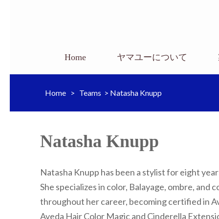
Home
ヤマユーについて
Home
>
Teams
>
Natasha Knupp
Natasha Knupp
Natasha Knupp has been a stylist for eight yea
She specializes in color, Balayage, ombre, and 
throughout her career, becoming certified in A
Aveda Hair Color Magic and Cinderella Extensi