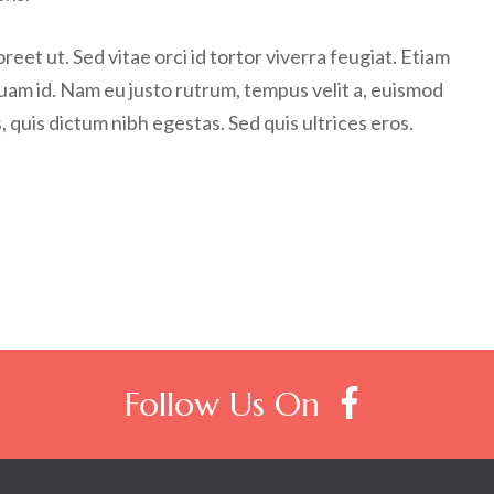
eet ut. Sed vitae orci id tortor viverra feugiat. Etiam
quam id. Nam eu justo rutrum, tempus velit a, euismod
 quis dictum nibh egestas. Sed quis ultrices eros.
Follow Us On