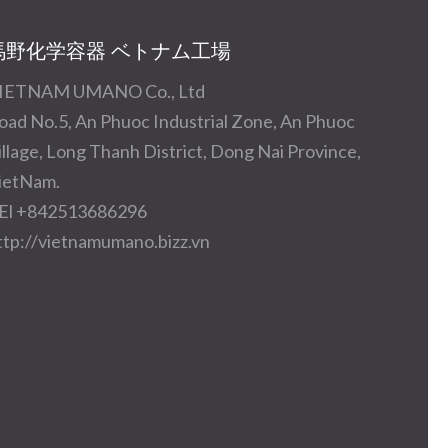
馬野化学容器 ベトナム工場
IETNAM UMANO Co., Ltd
oad No.5, An Phuoc Industrial Zone, An Phuoc
illage, Long Thanh District, Dong Nai Province,
ietNam.
El +842513686296
ttp://vietnamumano.bizz.vn