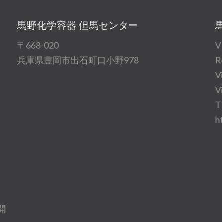
馬野化学容器 但馬センター
〒668-020
V
兵庫県豊岡市出石町口小野978
R
V
V
T
h
開