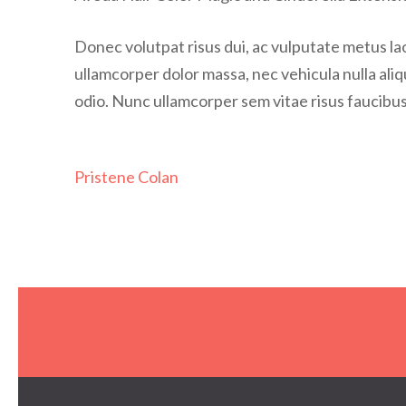
Donec volutpat risus dui, ac vulputate metus laor
ullamcorper dolor massa, nec vehicula nulla ali
odio. Nunc ullamcorper sem vitae risus faucibus,
投
Pristene Colan
稿
ナ
ビ
ゲ
ー
シ
ョ
ン