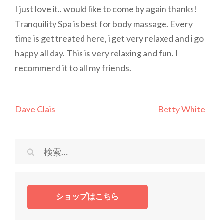
I just love it.. would like to come by again thanks!
Tranquility Spa is best for body massage. Every
time is get treated here, i get very relaxed and i go
happy all day. This is very relaxing and fun. I
recommend it to all my friends.
投
Dave Clais
Betty White
稿
ナ
ビ
検
ゲ
索:
ー
シ
ショップはこちら
ョ