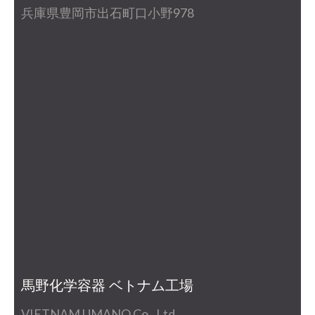
兵庫県豊岡市出石町口小野978
馬野化学容器 ベトナム工場
VIETNAM UMANO Co., Ltd