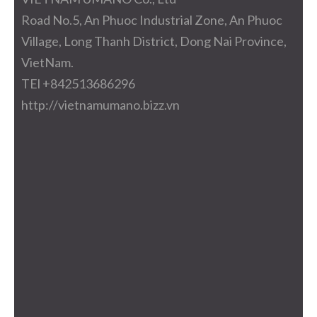
Road No.5, An Phuoc Industrial Zone, An Phuoc
Village, Long Thanh District, Dong Nai Province,
VietNam.
TEl +842513686296
http://vietnamumano.bizz.vn