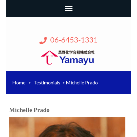
06-6453-1331
馬野化学容器株式
ヤマユー・馬野化学容器は大阪市
の医療用容器メーカーです。
会社
Home
>
Testimonials
>
Michelle Prado
Michelle Prado